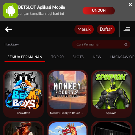
×
BETSLOT Aplikasi Mobile
UNDUH
Jangan tampilkan lagi hari ini
Masuk
Daftar
Hacksaw
SEMUA PERMAINAN
TOP 20
SLOTS
NEW
HACKSAW OP
Beam Boys
Monkey Frenzy 2: Boss is Here!
Spinman