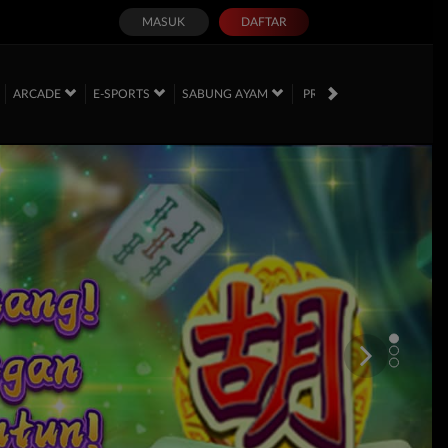
MASUK
DAFTAR
PROMOSI
ARCADE
E-SPORTS
SABUNG AYAM