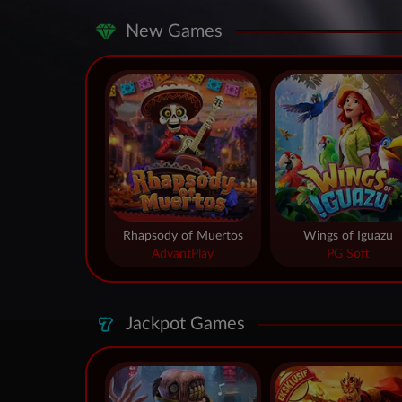
New Games
Rhapsody of Muertos
Wings of Iguazu
AdvantPlay
PG Soft
Jackpot Games