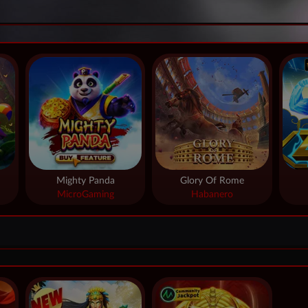
Mighty Panda
Glory Of Rome
MicroGaming
Habanero