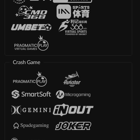
Crash Game