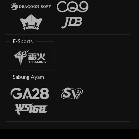
E-Sports
Sabung Ayam