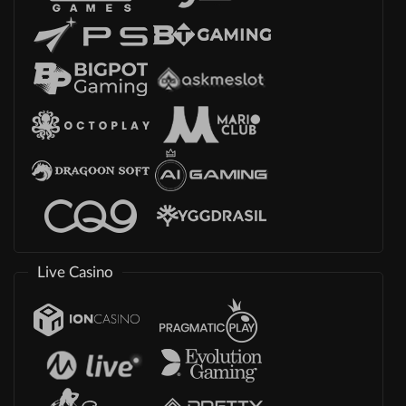
Live Casino