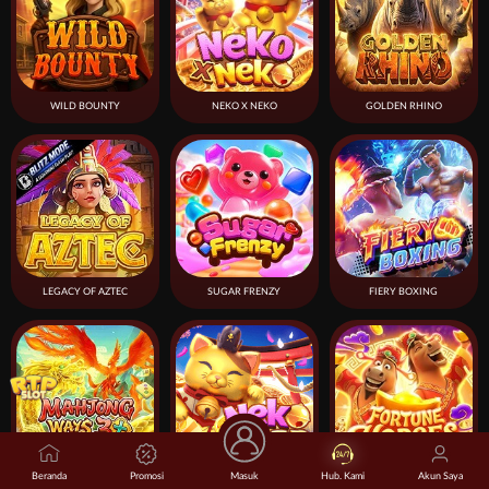
WILD BOUNTY
NEKO X NEKO
GOLDEN RHINO
LEGACY OF AZTEC
SUGAR FRENZY
FIERY BOXING
Beranda
Promosi
Masuk
Hub. Kami
Akun Saya
MAHJONG WAYS 3+
NEKO TITAN
FORTUNE HORSES