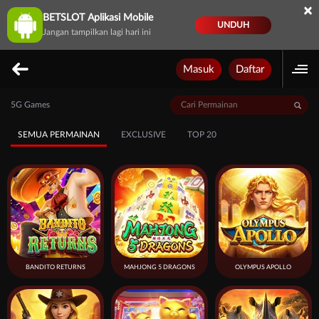
×
BETSLOT Aplikasi Mobile
UNDUH
Jangan tampilkan lagi hari ini
Masuk
Daftar
5G Games
SEMUA PERMAINAN
EXCLUSIVE
TOP 20
BANDITO RETURNS
MAHJONG 5 DRAGONS
OLYMPUS APOLLO