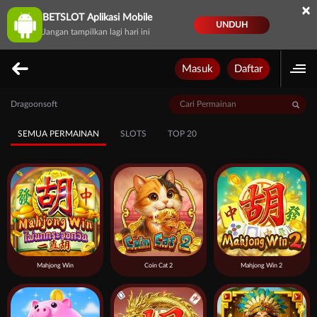
×
BETSLOT Aplikasi Mobile
UNDUH
Jangan tampilkan lagi hari ini
Masuk
Daftar
Dragoonsoft
SEMUA PERMAINAN
SLOTS
TOP 20
Mahjong Win
Coin Cat 2
Mahjong Win 2