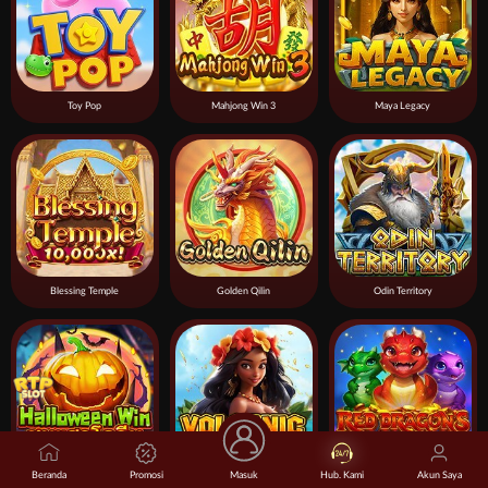
Toy Pop
Mahjong Win 3
Maya Legacy
Blessing Temple
Golden Qilin
Odin Territory
Beranda
Promosi
Masuk
Hub. Kami
Akun Saya
Halloween Win
Volcanic Legend
Red Dragon’s Treasure