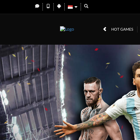
HOT GAMES