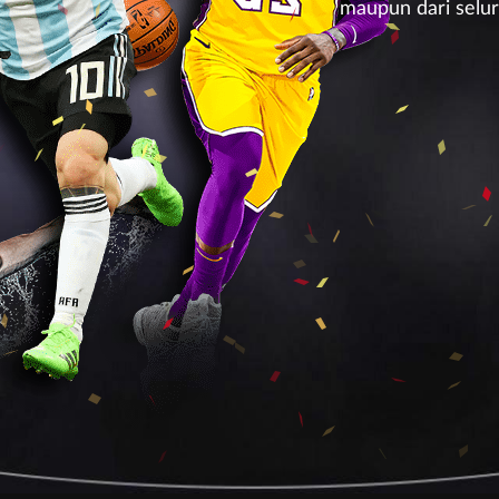
maupun dari selur