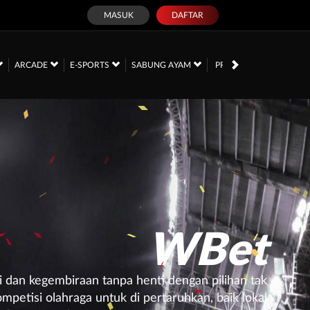
MASUK
DAFTAR
PROMOSI
ARCADE
E-SPORTS
SABUNG AYAM
WBet
i dan kegembiraan tanpa henti dengan pilihan tak
ompetisi olahraga untuk di pertaruhkan, baik lokal