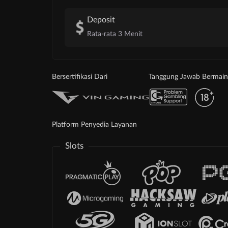
Deposit
Rata-rata 3 Menit
Bersertifikasi Dari
Tanggung Jawab Bermain
Platform Penyedia Layanan
Slots