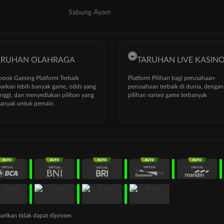
Sabung Ayam
ARUHAN OLAHRAGA
TARUHAN LIVE KASIN
book Gaming Platform Terbaik
Platform Pilihan bagi perusahaan-
rkan lebih banyak game, odds yang
perusahaan terbaik di dunia, dengan
tinggi, dan menyediakan pilihan yang
pilihan variasi game terbanyak
banyak untuk pemain.
arikan tidak dapat diproses