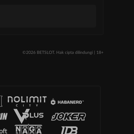
©2026 BETSLOT. Hak cipta dilindungi | 18+