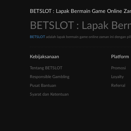
BETSLOT : Lapak Bermain Game Online Zam
BETSLOT : Lapak Ber
BETSLOT
adalah lapak bermain game online zaman ini dengan pil
Kebijaksanaan
Platform
Tentang BETSLOT
Promosi
Responsible Gambling
Loyalty
Pusat Bantuan
Referral
Syarat dan Ketentuan