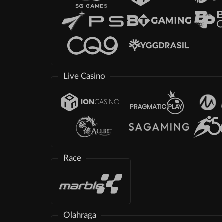
Live Casino
Race
Olahraga