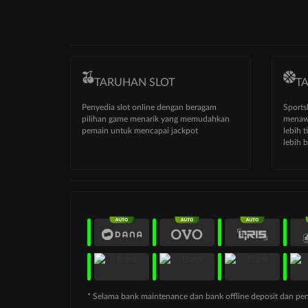
TARUHAN SLOT
T
Penyedia slot online dengan beragam
Sports
pilihan game menarik yang memudahkan
menawa
pemain untuk mencapai jackpot
lebih 
lebih 
* Selama bank maintenance dan bank offline deposit dan pen