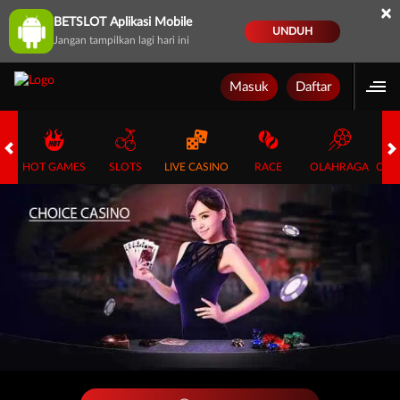
×
BETSLOT Aplikasi Mobile
UNDUH
Jangan tampilkan lagi hari ini
Masuk
Daftar
HOT GAMES
SLOTS
LIVE CASINO
RACE
OLAHRAGA
CRA