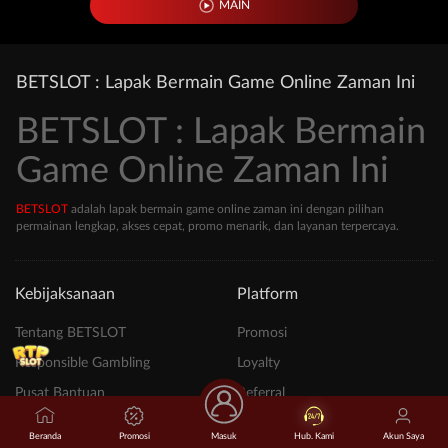
MAIN
BETSLOT : Lapak Bermain Game Online Zaman Ini
BETSLOT : Lapak Bermain
Game Online Zaman Ini
BETSLOT
adalah lapak bermain game online zaman ini dengan pilihan
permainan lengkap, akses cepat, promo menarik, dan layanan terpercaya.
Kebijaksanaan
Platform
Tentang BETSLOT
Promosi
Responsible Gambling
Loyalty
Pusat Bantuan
Referral
Syarat dan Ketentuan
Beranda
Promosi
Masuk
Hub. Kami
Akun Saya