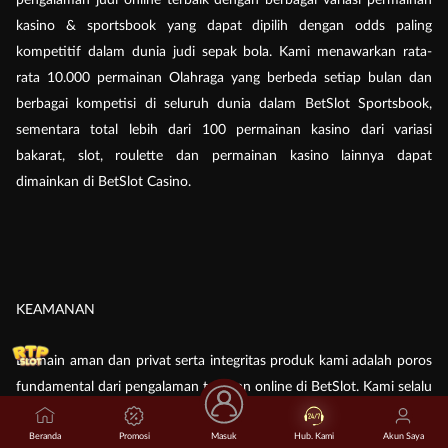
pengalaman judi online terbaik dengan berbagai variasi permainan
kasino & sportsbook yang dapat dipilih dengan odds paling
kompetitif dalam dunia judi sepak bola. Kami menawarkan rata-
rata 10.000 permainan Olahraga yang berbeda setiap bulan dan
berbagai kompetisi di seluruh dunia dalam BetSlot Sportsbook,
sementara total lebih dari 100 permainan kasino dari variasi
bakarat, slot, roulette dan permainan kasino lainnya dapat
dimainkan di BetSlot Casino.
KEAMANAN
Domain aman dan privat serta integritas produk kami adalah poros
fundamental dari pengalaman taruhan online di BetSlot. Kami selalu
mengutamakan keamanan tercanggih dan memperbaharui semua
permainan serta proses-proses kami secara berkala, demi
Beranda
Promosi
Masuk
Hub. Kami
Akun Saya