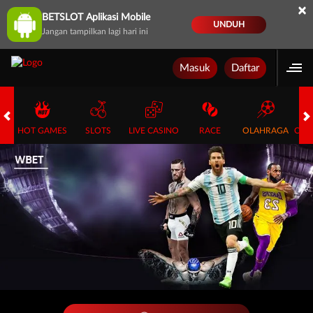
×
BETSLOT Aplikasi Mobile
UNDUH
Jangan tampilkan lagi hari ini
Masuk
Daftar
HOT GAMES
SLOTS
LIVE CASINO
RACE
OLAHRAGA
CRA