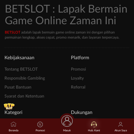
BETSLOT : Lapak Bermain
Game Online Zaman Ini
BETSLOT
adalah lapak bermain game online zaman ini dengan pilihan
permainan lengkap, akses cepat, promo menarik, dan layanan terpercaya.
Kebijaksanaan
Platform
Tentang BETSLOT
Promosi
Responsible Gambling
Loyalty
Pusat Bantuan
Referral
Syarat dan Ketentuan
Kategori
Dukungan
Hot Games
+6287796112293
Beranda
Promosi
Masuk
Hub. Kami
Akun Saya
Slots