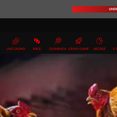
UND
LIVE CASINO
RACE
OLAHRAGA
CRASH GAME
ARCADE
E-